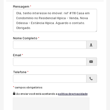
1017M2 de terreno
Mensagem
417m² de construção
3 suites, 1 maior master e hidro
Lavabo
Salas amplas para 2 ambientes
Sala de TV
Escritorio
Espaço gourmet com churrasqueira
Piscina privativa
Nome Completo
5 vagas de garagem
Planejados
Ar condicionados
Email
Pisos em porcelanto e laminado de madeira
Características do Imóvel
Ar Condicionado
Churrasqueira
Telefone
Despensa
Sistema de Alarme
Piso Laminado
*
campos obrigatórios
Internet / WiFi
Piso Porcelanato
Ao enviar você está aceitando a
política de privacidade
.
Piso Vinílico
Acabamento em Gesso
Móveis Planejados