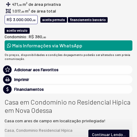
471,
m² de área privativa
00
1.017,
m² de área total
00
R$ 3.000.000,
aceita permuta
financiamento bancário
00
aceita veículo
Condomínio: R$ 380,
00
Mais Informações via WhatsApp
Os preços, disponibilidades e condições de pagamento poderão ser alterados sem prévia
comunicação.
Adicionar aos Favoritos
Imprimir
Financiamentos
Casa em Condomínio no Residencial Hípica
em Nova Odessa
Casa com ares de campo em localização privilegiada!
Casa, Condominio Residencial Hípica
Continuar Lendo...