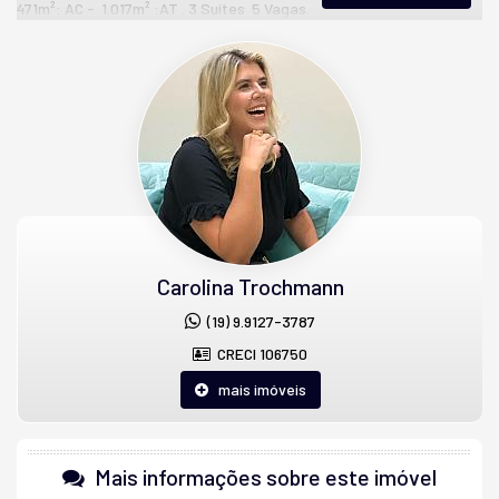
471m²: AC - 1.017m² :AT . 3 Suítes 5 Vagas.
Avalia imóveis de menor valor . Avalia Financiamento.
Com 03 suítes - 01 com closet - Salas amplas e integradas (Sala
star / sala jantar) Sala de TV , escritório, lavabo e banheiro social.
Cozinha e lavanderia e banheiro social. Escritório.
Toda com planejados iluminação e lustres, além dos embutidos e ar
condicionados.
Área gourmet com churrasqueira - Piscina - espaço para
jardinagem e uma bela área livre.
05 vagas de garagem, até 06
Portaria 24 horas, monitoramento por câmeras e viatura,
Carolina Trochmann
playground, academia ao ar livre e árvores nativas.
(19) 9.9127-3787
Localização privilegiada com fácil acesso ao centro de Nova
CRECI 106750
Odessa e 10minutos de Americana - região em expansão e
valorização.
mais imóveis
Agende sua visita com as corretoras da Key House!
Casa em Condominio Alto padrão
Mais informações sobre este imóvel
Nova Odessa SP