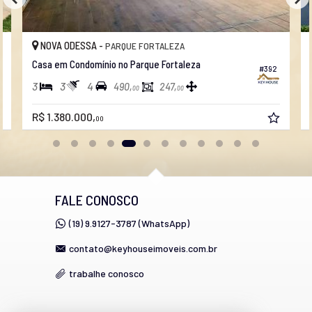
NOVA ODESSA -
PARQUE FORTALEZA
Casa em Condomínio no Parque Fortaleza
#392
3
3
4
490,
247,
00
00
R$ 1.380.000,
00
FALE CONOSCO
(19) 9.9127-3787 (WhatsApp)
contato@keyhouseimoveis.com.br
trabalhe conosco