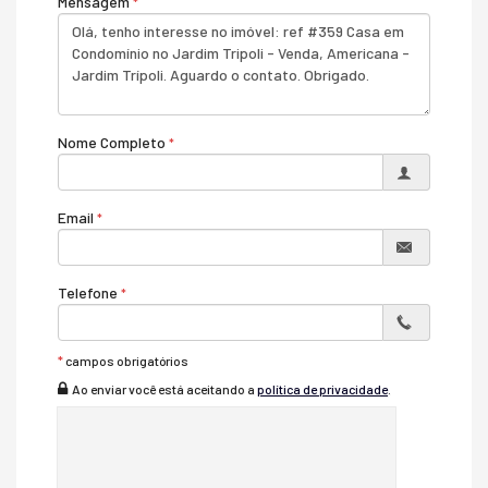
Mensagem
Acabamento em Gesso
Móveis Planejados
Fechadura Eletrônica
Área de Serviço
Living
Piscina Privativa
Sala para 2 Ambientes
Nome Completo
Cozinha Americana
Espaço Gourmet
Jardim
Closet
Email
Lavabo
Entrada de Serviço
Banheiro Social
Sala de TV
Telefone
Suíte Master
Características do Empreendimento
Salão de Festas
*
campos obrigatórios
Piscina
Ao enviar você está aceitando a
política de privacidade
.
Quadra Esportiva
Espaço Gourmet
Espaço Fitness
Portaria 24h
Portão Eletrônico