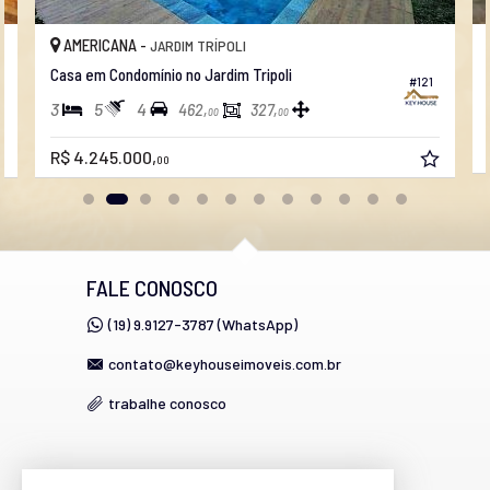
AMERICANA -
JARDIM TRÍPOLI
Casa em Condomínio no Jardim Tripoli
#121
3
5
4
462,
327,
00
00
R$ 4.245.000,
00
FALE CONOSCO
(19) 9.9127-3787 (WhatsApp)
contato@keyhouseimoveis.com.br
trabalhe conosco