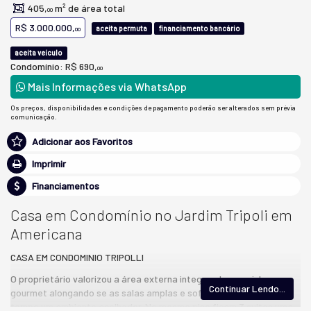
405,
m² de área total
00
R$ 3.000.000,
aceita permuta
financiamento bancário
00
aceita veículo
Condomínio: R$ 690,
00
Mais Informações via WhatsApp
Os preços, disponibilidades e condições de pagamento poderão ser alterados sem prévia
comunicação.
Adicionar aos Favoritos
Imprimir
Financiamentos
Casa em Condomínio no Jardim Tripoli em
Americana
CASA EM CONDOMINIO TRIPOLLI
O proprietário valorizou a área externa integrando a cozinha
Continuar Lendo...
gourmet alongando se as salas amplas e sofisticadas, ao mesmo
tempo um ambiente acolhedor. No mesmo piso ficam 3 suites uma