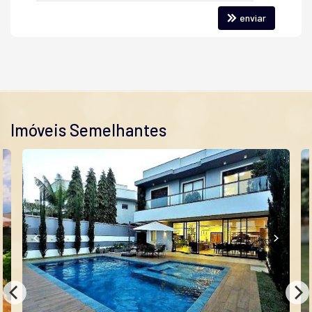
Playground
Câmeras de Segurança
enviar
Pet Place
Mini Mercado
Quadra de Tênis
Acessibilidade para PNE
Imóveis Semelhantes