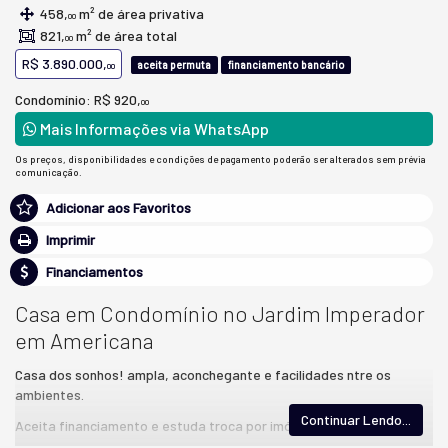
458,
m² de área privativa
00
821,
m² de área total
00
R$ 3.890.000,
aceita permuta
financiamento bancário
00
Condomínio: R$ 920,
00
Mais Informações via WhatsApp
Os preços, disponibilidades e condições de pagamento poderão ser alterados sem prévia
comunicação.
Adicionar aos Favoritos
Imprimir
Financiamentos
Casa em Condomínio no Jardim Imperador
em Americana
Casa dos sonhos! ampla, aconchegante e facilidades ntre os
ambientes.
Continuar Lendo...
Aceita financiamento e estuda troca por imóvel de menor valor!