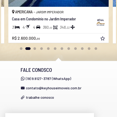
AMERICANA -
JARDIM IMPERADOR
Casa em Condomínio no Jardim Imperador
#344
3
4
4
360,
348,
22
00
R$ 2.600.000,
00
FALE CONOSCO
(19) 9.9127-3787 (WhatsApp)
contato@keyhouseimoveis.com.br
trabalhe conosco