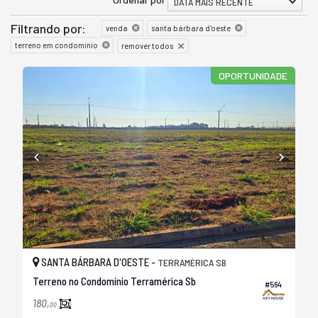
DATA MAIS RECENTE
Filtrando por:
venda
santa bárbara d'oeste
terreno em condomínio
remover todos
OPORTUNIDADE
SANTA BÁRBARA D'OESTE -
TERRAMÉRICA SB
Terreno no Condomínio Terramérica Sb
#564
180,
00