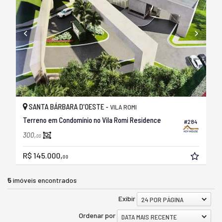
SANTA BÁRBARA D'OESTE -
VILA ROMI
Terreno em Condomínio no Vila Romi Residence
#284
300,
00
R$ 145.000,
00
5
imóveis encontrados
Exibir
24 POR PÁGINA
Ordenar por
DATA MAIS RECENTE