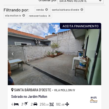
DATA MAIS RECENTE
Filtrando por:
venda
santa bárbara d'oeste
vila mollon iv
remover todos
ACEITA FINANCIAMENTO
SANTA BÁRBARA D'OESTE -
VILA MOLLON IV
Sobrado no Jardim Mollon
#495
4
3
2
250,
192,
48
00