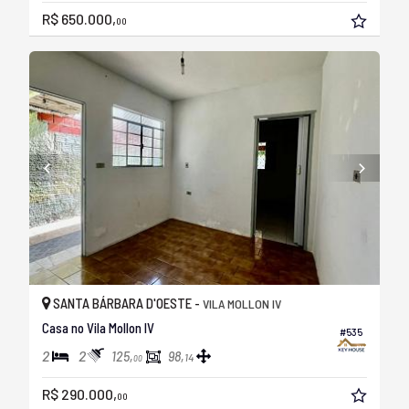
R$ 650.000,
00
SANTA BÁRBARA D'OESTE -
VILA MOLLON IV
Casa no Vila Mollon IV
#535
2
2
125,
98,
14
00
R$ 290.000,
00