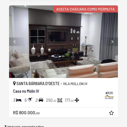
ACEITA CHÁCARA COMO PERMUTA
SANTA BÁRBARA D'OESTE -
VILA MOLLON IV
Casa no Molin IV
#326
3
5
2
250,
177,
00
00
R$ 800.000,
00
3
imóveis encontrados