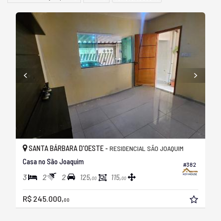
SANTA BÁRBARA D'OESTE -
RESIDENCIAL SÃO JOAQUIM
Casa no São Joaquim
#382
3
2
2
125,
115,
00
00
R$ 245.000,
00