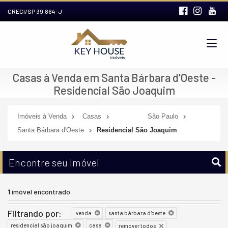
CRECI/SP 39.864-J
Casas à Venda em Santa Bárbara d'Oeste -
Residencial São Joaquim
Imóveis à Venda
Casas
São Paulo
Santa Bárbara d'Oeste
Residencial São Joaquim
Encontre seu Imóvel
1
imóvel encontrado
Filtrando por:
venda
santa bárbara d'oeste
residencial são joaquim
casa
remover todos