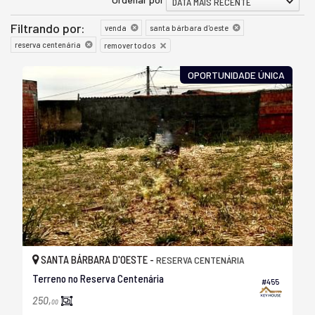
DATA MAIS RECENTE
Filtrando por:
venda
santa bárbara d'oeste
reserva centenária
remover todos
OPORTUNIDADE ÚNICA
SANTA BÁRBARA D'OESTE -
RESERVA CENTENÁRIA
Terreno no Reserva Centenária
#455
250,
00