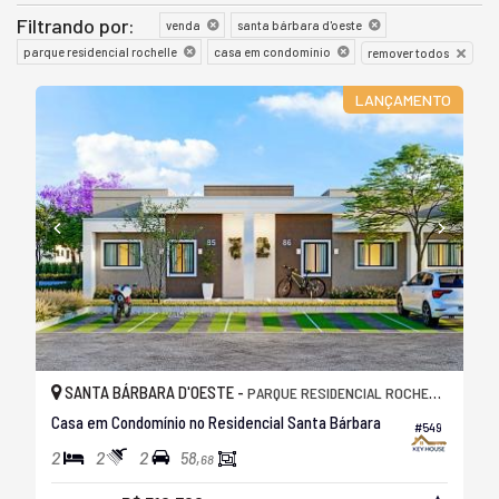
Filtrando por:
venda
santa bárbara d'oeste
parque residencial rochelle
casa em condomínio
remover todos
LANÇAMENTO
SANTA BÁRBARA D'OESTE -
PARQUE RESIDENCIAL ROCHELLE
Casa em Condomínio no Residencial Santa Bárbara
#549
2
2
2
58,
68