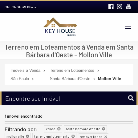
CRECI/SP 39.864-J
Terreno em Loteamentos à Venda em Santa
Bárbara d'Oeste - Mollon Ville
Imóveis à Venda
Terreno em Loteamentos
São Paulo
Santa Bárbara d'Oeste
Mollon Ville
Encontre seu Imóvel
1
imóvel encontrado
Filtrando por:
venda
santa bárbara d'oeste
mollon ville
terreno em loteamento
remover todos