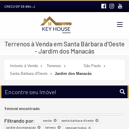
CRECI/SP 39.864-J
Terrenos à Venda em Santa Bárbara d'Oeste
- Jardim dos Manacás
Imóveis à Venda
Terrenos
São Paulo
Santa Bárbara d'Oeste
Jardim dos Manacás
Encontre seu Imóvel
1
imóvel encontrado
Filtrando por:
venda
santa bárbara d'oeste
jardim dos manacás
terreno
remover todos