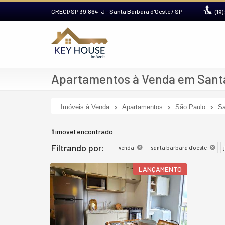
CRECI/SP 39.864-J
- Santa Bárbara d'Oeste /
SP
(19)
Apartamentos à Venda em Santa
Imóveis à Venda
Apartamentos
São Paulo
Sa
1
imóvel encontrado
Filtrando por:
venda
santa bárbara d'oeste
LANÇAMENTO