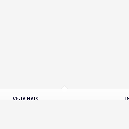
VEJA MAIS
I
cadastre seu imóvel
mapa de imóveis