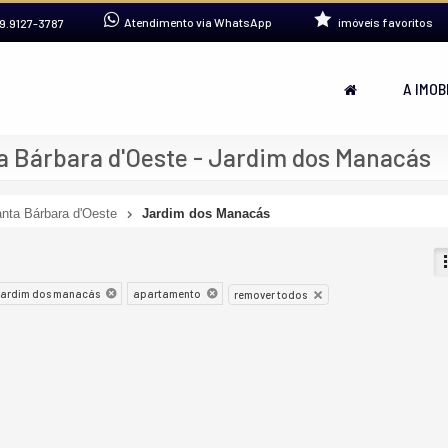
Atendimento via WhatsApp
imóveis favoritos
9.9127-3787
A IMOB
 Bárbara d'Oeste - Jardim dos Manacás
nta Bárbara d'Oeste
Jardim dos Manacás
jardim dos manacás
apartamento
remover todos