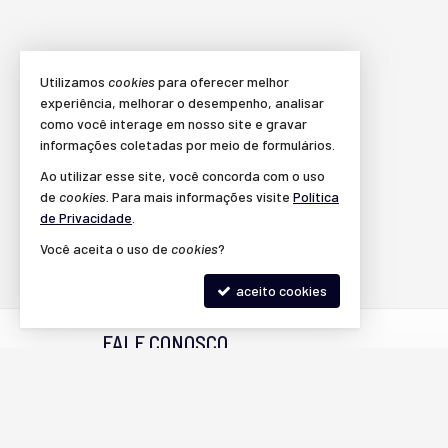
Utilizamos
cookies
para oferecer melhor
experiência, melhorar o desempenho, analisar
como você interage em nosso site e gravar
informações coletadas por meio de formulários.
Ao utilizar esse site, você concorda com o uso
de
cookies
. Para mais informações visite
Política
de Privacidade
.
Você aceita o uso de
cookies
?
aceito cookies
FALE CONOSCO
(19) 9.9127-3787 (WhatsApp)
contato@keyhouseimoveis.com.br
trabalhe conosco