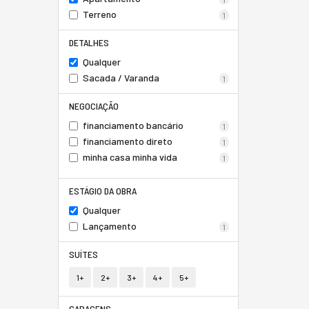
Terreno
1
DETALHES
Qualquer
Sacada / Varanda
1
NEGOCIAÇÃO
financiamento bancário
1
financiamento direto
1
minha casa minha vida
1
ESTÁGIO DA OBRA
Qualquer
Lançamento
1
SUÍTES
1+
2+
3+
4+
5+
GARAGENS