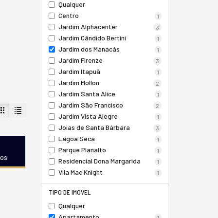
Qualquer
Centro
1
Jardim Alphacenter
3
Jardim Cândido Bertini
1
Jardim dos Manacás
1
Jardim Firenze
3
Jardim Itapuã
1
Jardim Mollon
2
Jardim Santa Alice
1
Jardim São Francisco
2
Jardim Vista Alegre
1
Joias de Santa Bárbara
3
Lagoa Seca
1
Parque Planalto
1
dos
Residencial Dona Margarida
1
Vila Mac Knight
1
TIPO DE IMÓVEL
Qualquer
Apartamento
1