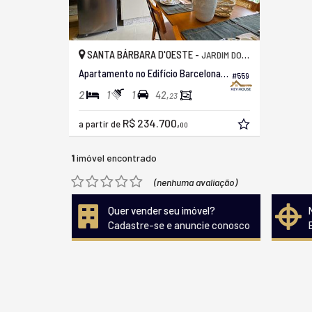
SANTA BÁRBARA D'OESTE -
JARDIM DOS MANACÁS
Apartamento no Edifício Barcelona Residence
#559
2
1
1
42,
23
R$ 234.700,
a partir de
00
1
imóvel encontrado
(nenhuma avaliação)
Quer vender seu imóvel?
Cadastre-se e anuncie conosco