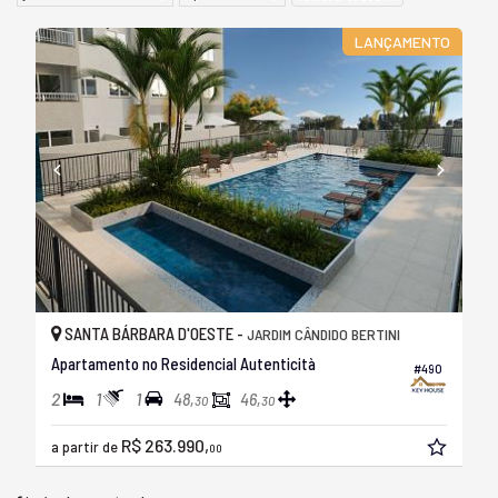
LANÇAMENTO
SANTA BÁRBARA D'OESTE -
JARDIM CÂNDIDO BERTINI
Apartamento no Residencial Autenticità
#490
2
1
1
48,
46,
30
30
R$ 263.990,
a partir de
00