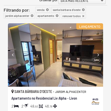
DATA MAIS RECENTE
Filtrando por:
venda
santa bárbara d'oeste
jardim alphacenter
apartamento
remover todos
LANÇAMENTO
SANTA BÁRBARA D'OESTE -
JARDIM ALPHACENTER
Apartamento no Residencial Liv Alpha - Livon
#469
2
2
49,
48,
50
79