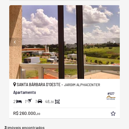
SANTA BÁRBARA D'OESTE -
JARDIM ALPHACENTER
Apartamento
#537
2
1
1
48,
36
R$ 260.000,
00
3
imóveis encontrados