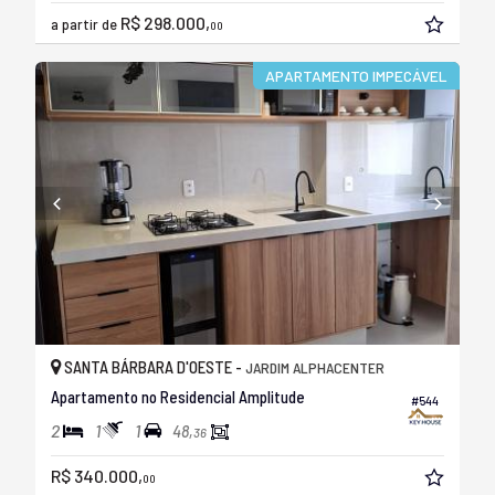
R$ 298.000,
a partir de
00
APARTAMENTO IMPECÁVEL
SANTA BÁRBARA D'OESTE -
JARDIM ALPHACENTER
Apartamento no Residencial Amplitude
#544
2
1
1
48,
36
R$ 340.000,
00