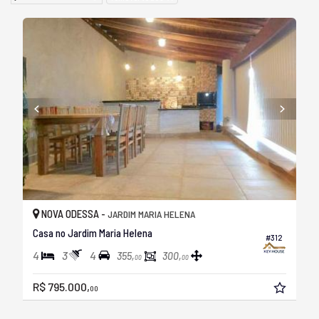
NOVA ODESSA -
JARDIM MARIA HELENA
Casa no Jardim Maria Helena
#312
4
3
4
355,
300,
00
00
R$ 795.000,
00