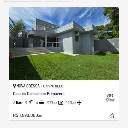
NOVA ODESSA -
CAMPO BELO
Casa no Condomínio Primavera
#568
3
3
4
390,
220,
00
00
R$ 1.590.000,
00