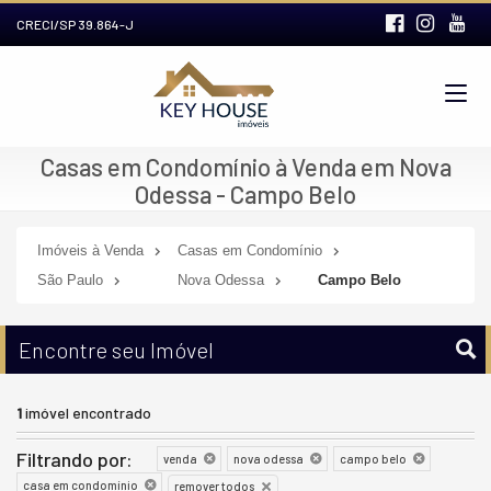
CRECI/SP 39.864-J
Casas em Condomínio à Venda em Nova
Odessa - Campo Belo
Imóveis à Venda
Casas em Condomínio
São Paulo
Nova Odessa
Campo Belo
Encontre seu Imóvel
1
imóvel encontrado
Filtrando por:
venda
nova odessa
campo belo
casa em condomínio
remover todos