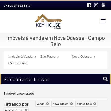
CRECI/SP 39.864-J
Imóveis à Venda em Nova Odessa - Campo
Belo
Imóveis à Venda
São Paulo
Nova Odessa
Campo Belo
Encontre seu Imóvel
1
imóvel encontrado
Filtrando por:
venda
nova odessa
campo belo
remover todos