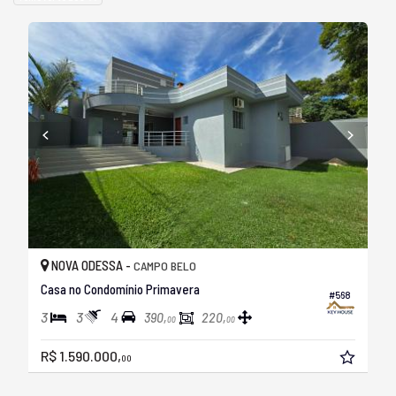
NOVA ODESSA -
CAMPO BELO
Casa no Condomínio Primavera
#568
3
3
4
390,
220,
00
00
R$ 1.590.000,
00