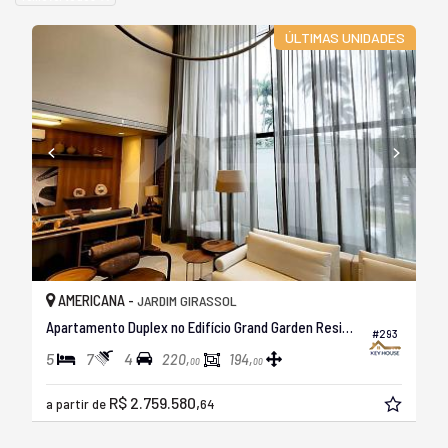
ÚLTIMAS UNIDADES
AMERICANA -
JARDIM GIRASSOL
Apartamento Duplex no Edifício Grand Garden Residence
#293
5
7
4
220,
194,
00
00
R$ 2.759.580,
a partir de
64