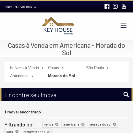
CRECI/SP 39.864-J
Casas à Venda em Americana - Morada do
Sol
Imóveis à Venda
Casas
São Paulo
Americana
Morada do Sol
Encontre seu Imóvel
1
imóvel encontrado
Filtrando por:
venda
americana
morada do sol
casa
remover todos