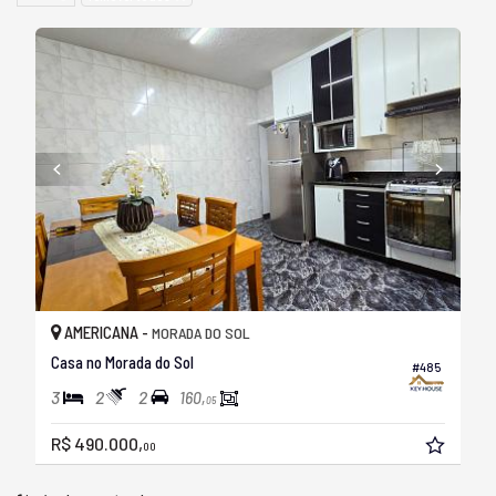
AMERICANA -
MORADA DO SOL
Casa no Morada do Sol
#485
3
2
2
160,
05
R$ 490.000,
00