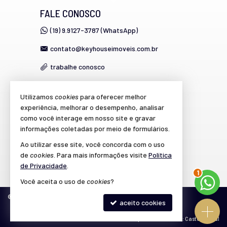
FALE CONOSCO
(19) 9.9127-3787 (WhatsApp)
contato@keyhouseimoveis.com.br
trabalhe conosco
Utilizamos
cookies
para oferecer melhor
VEJA MAIS
experiência, melhorar o desempenho, analisar
como você interage em nosso site e gravar
cadastre seu imóvel
informações coletadas por meio de formulários.
imóveis favoritos
Ao utilizar esse site, você concorda com o uso
de
cookies
. Para mais informações visite
Política
mapa de imóveis
de Privacidade
.
1
Você aceita o uso de
cookies
?
©
2026
CRECI/SP 39.864-J
Política de Privacidade
aceito cookies
Site para imobiliárias
: Castel Digital