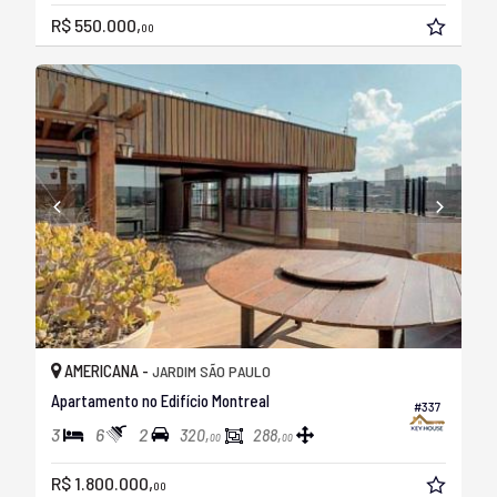
R$ 550.000,
00
AMERICANA -
JARDIM SÃO PAULO
Apartamento no Edifício Montreal
#337
3
6
2
320,
288,
00
00
R$ 1.800.000,
00