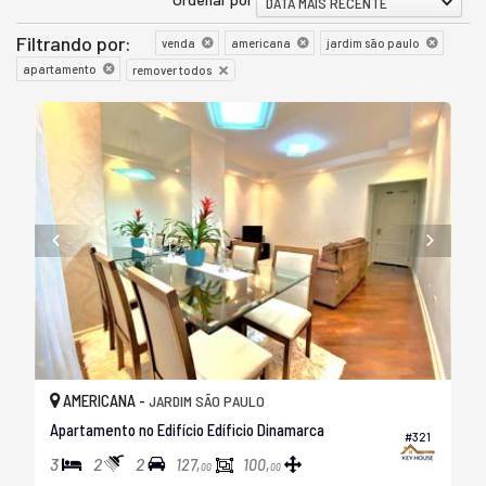
DATA MAIS RECENTE
Filtrando por:
venda
americana
jardim são paulo
apartamento
remover todos
AMERICANA -
JARDIM SÃO PAULO
Apartamento no Edifício Edíficio Dinamarca
#321
3
2
2
127,
100,
00
00