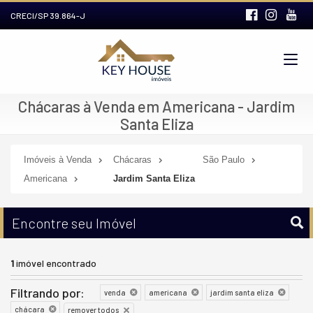
CRECI/SP 39.864-J
Chácaras à Venda em Americana - Jardim
Santa Eliza
Imóveis à Venda
Chácaras
São Paulo
Americana
Jardim Santa Eliza
Encontre seu Imóvel
1
imóvel encontrado
Filtrando por:
venda
americana
jardim santa eliza
chácara
remover todos