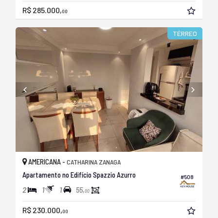
R$ 285.000,
00
TÉRREO
AMERICANA -
CATHARINA ZANAGA
Apartamento no Edifício Spazzio Azurro
#508
2
1
1
55,
00
R$ 230.000,
00