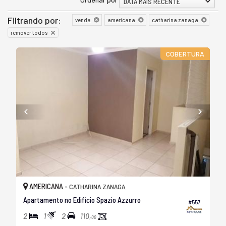
DATA MAIS RECENTE
Filtrando por:
venda
americana
catharina zanaga
remover todos
COBERTURA
AMERICANA -
CATHARINA ZANAGA
Apartamento no Edifício Spazio Azzurro
#557
2
1
2
110,
00