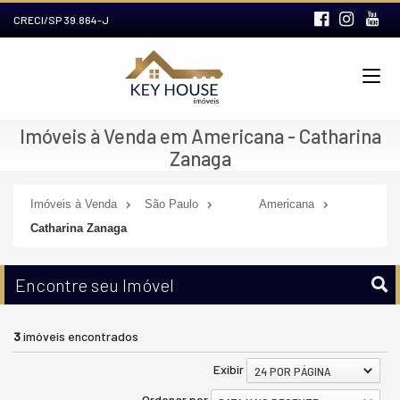
CRECI/SP 39.864-J
Imóveis à Venda em Americana - Catharina
Zanaga
Imóveis à Venda
São Paulo
Americana
Catharina Zanaga
Encontre seu Imóvel
3
imóveis encontrados
Exibir
24 POR PÁGINA
Ordenar por