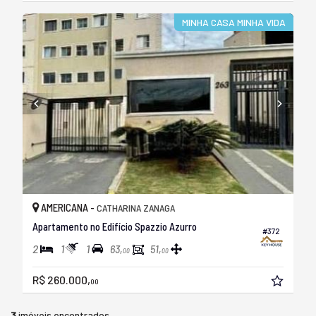
MINHA CASA MINHA VIDA
AMERICANA -
CATHARINA ZANAGA
Apartamento no Edifício Spazzio Azurro
#372
2
1
1
63,
51,
00
00
R$ 260.000,
00
3
imóveis encontrados