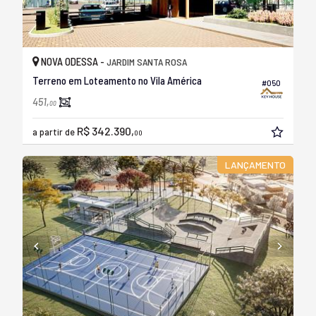
NOVA ODESSA -
JARDIM SANTA ROSA
Terreno em Loteamento no Vila América
#050
451,
00
R$ 342.390,
a partir de
00
LANÇAMENTO