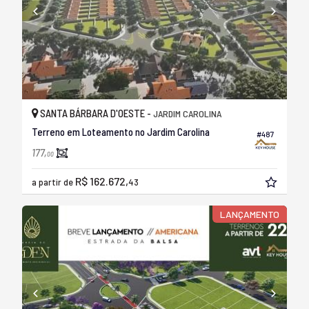
SANTA BÁRBARA D'OESTE -
JARDIM CAROLINA
Terreno em Loteamento no Jardim Carolina
#487
177,
00
R$ 162.672,
a partir de
43
LANÇAMENTO