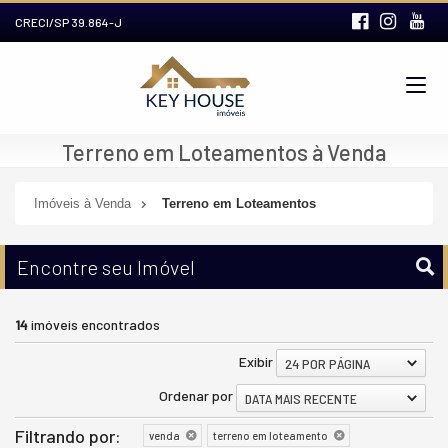
CRECI/SP 39.864-J
Terreno em Loteamentos à Venda
Imóveis à Venda
Terreno em Loteamentos
Encontre seu Imóvel
14
imóveis encontrados
Exibir
24 POR PÁGINA
Ordenar por
DATA MAIS RECENTE
Filtrando por:
venda
terreno em loteamento