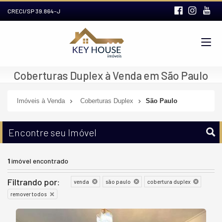
CRECI/SP 39.864-J
Coberturas Duplex à Venda em São Paulo
Imóveis à Venda
Coberturas Duplex
São Paulo
Encontre seu Imóvel
1
imóvel encontrado
Filtrando por:
venda
são paulo
cobertura duplex
remover todos