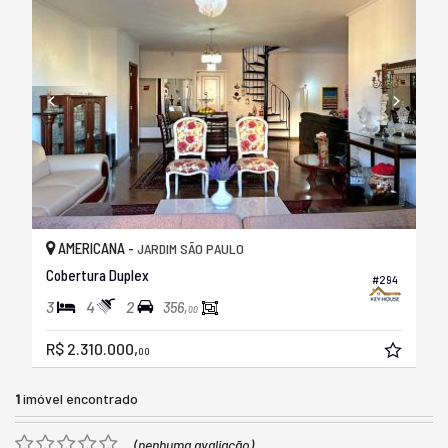
AMERICANA -
JARDIM SÃO PAULO
Cobertura Duplex
#294
3
4
2
356,
00
R$ 2.310.000,
00
1
imóvel encontrado
(nenhuma avaliação)