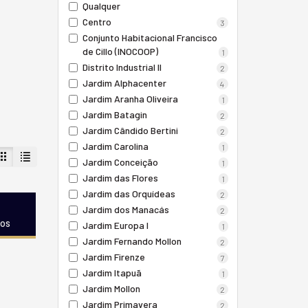
Qualquer
Centro
3
Conjunto Habitacional Francisco
de Cillo (INOCOOP)
1
Distrito Industrial II
2
Jardim Alphacenter
4
Jardim Aranha Oliveira
1
Jardim Batagin
2
Jardim Cândido Bertini
2
Jardim Carolina
1
Jardim Conceição
1
Jardim das Flores
1
Jardim das Orquídeas
2
Jardim dos Manacás
2
dos
Jardim Europa I
1
Jardim Fernando Mollon
2
Jardim Firenze
7
Jardim Itapuã
1
Jardim Mollon
2
Jardim Primavera
2