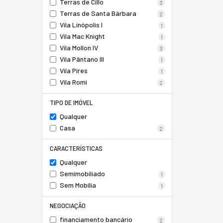
Terras de Cillo
3
Terras de Santa Bárbara
2
Vila Linópolis I
1
Vila Mac Knight
1
Vila Mollon IV
3
Vila Pântano III
1
Vila Pires
1
Vila Romi
2
TIPO DE IMÓVEL
Qualquer
Casa
2
CARACTERÍSTICAS
Qualquer
Semimobiliado
1
Sem Mobília
1
NEGOCIAÇÃO
financiamento bancário
2