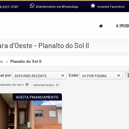
Atendimento via WhatsApp
imóveis favoritos
9.9127-3787
A IMOB
 d'Oeste - Planalto do Sol II
te
Planalto do Sol II
ar por
Exibir
DATA MAIS RECENTE
24 POR PÁGINA
planalto do sol ii
remover todos
ACEITA FINANCIAMENTO