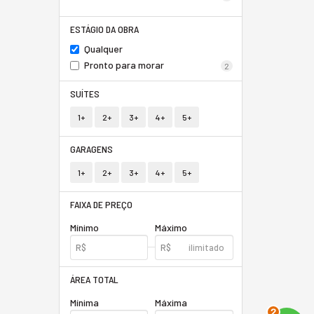
ESTÁGIO DA OBRA
Qualquer
Pronto para morar
2
SUÍTES
1+
2+
3+
4+
5+
GARAGENS
1+
2+
3+
4+
5+
FAIXA DE PREÇO
Mínimo
Máximo
ÁREA TOTAL
2
Mínima
Máxima