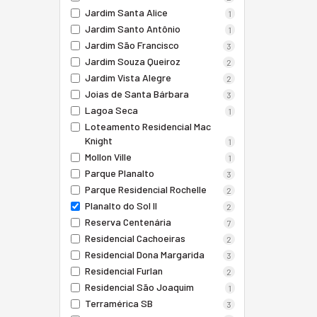
Jardim Santa Alice
1
Jardim Santo Antônio
1
Jardim São Francisco
3
Jardim Souza Queiroz
2
Jardim Vista Alegre
2
Joias de Santa Bárbara
3
Lagoa Seca
1
Loteamento Residencial Mac
Knight
1
Mollon Ville
1
Parque Planalto
3
Parque Residencial Rochelle
2
Planalto do Sol II
2
Reserva Centenária
7
Residencial Cachoeiras
2
Residencial Dona Margarida
3
Residencial Furlan
2
Residencial São Joaquim
1
Terramérica SB
3