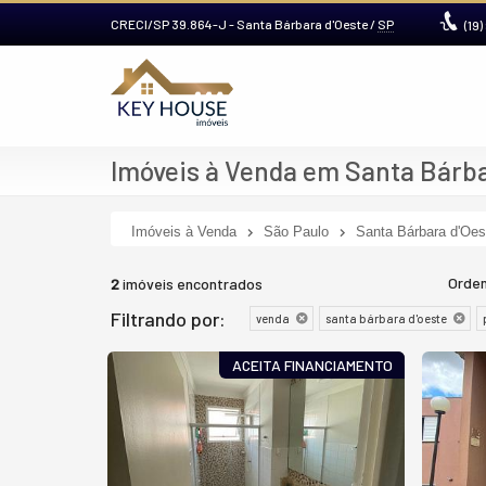
CRECI/SP 39.864-J
- Santa Bárbara d'Oeste /
SP
(19)
Imóveis à Venda em Santa Bárbara
Imóveis à Venda
São Paulo
Santa Bárbara d'Oes
Orden
2
imóveis encontrados
Filtrando por:
venda
santa bárbara d'oeste
ACEITA FINANCIAMENTO