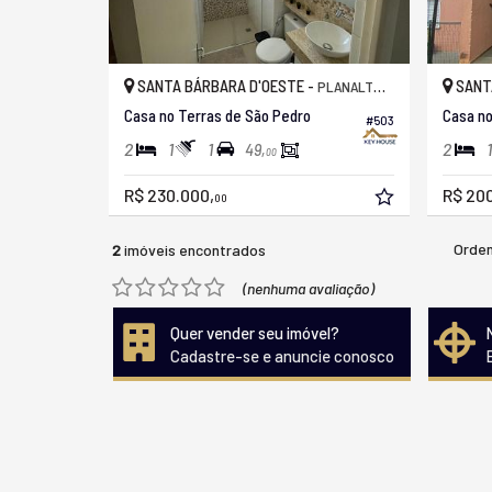
SANTA BÁRBARA D'OESTE -
SANT
PLANALTO DO SOL II
Casa no Terras de São Pedro
Casa no
#503
2
1
1
2
1
49,
00
R$ 230.000,
R$ 20
00
Orden
2
imóveis encontrados
(nenhuma avaliação)
Quer vender seu imóvel?
Cadastre-se e anuncie conosco