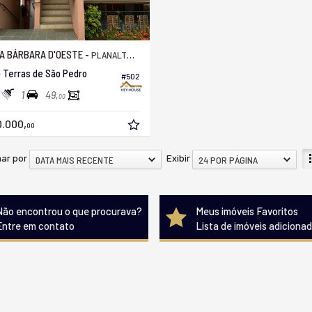
A BÁRBARA D'OESTE -
PLANALTO DO SOL II
 Terras de São Pedro
#502
1
49,
00
0.000,
00
ar por
Exibir
DATA MAIS RECENTE
24 POR PÁGINA
Não encontrou o que procurava?
Meus imóveis Favoritos
Entre em contato
Lista de imóveis adiciona