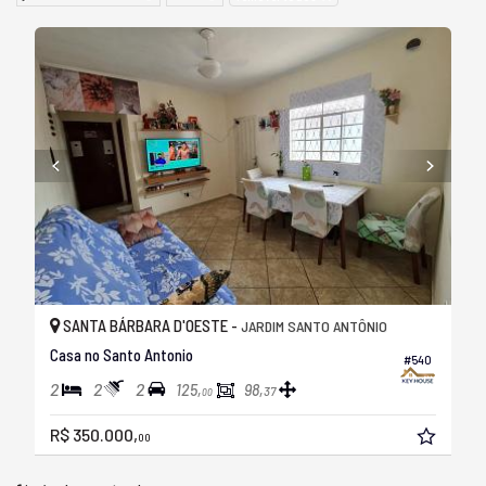
SANTA BÁRBARA D'OESTE -
JARDIM SANTO ANTÔNIO
Casa no Santo Antonio
#540
2
2
2
125,
98,
37
00
R$ 350.000,
00