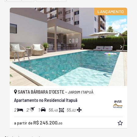
LANÇAMENTO
SANTA BÁRBARA D'OESTE -
JARDIM ITAPUÃ
Apartamento no Residencial Itapuã
#456
2
2
1
56,
55,
49
62
R$ 245.200,
a partir de
00