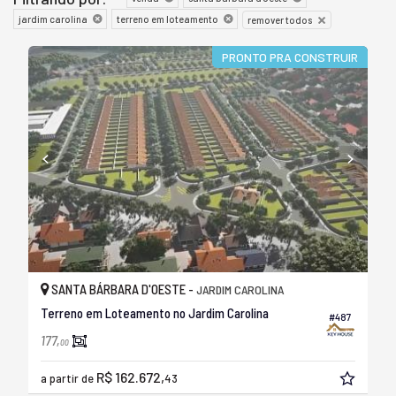
jardim carolina
terreno em loteamento
remover todos
PRONTO PRA CONSTRUIR
SANTA BÁRBARA D'OESTE -
JARDIM CAROLINA
Terreno em Loteamento no Jardim Carolina
#487
177,
00
R$ 162.672,
a partir de
43