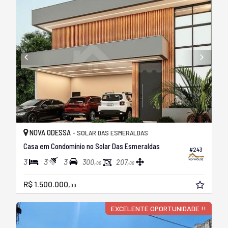
NOVA ODESSA -
SOLAR DAS ESMERALDAS
Casa em Condomínio no Solar Das Esmeraldas
#243
3
3
3
300,
207,
00
00
R$ 1.500.000,
00
EXCELENTE OPORTUNIDADE !!