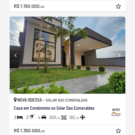
R$ 1.150.000,
00
NOVA ODESSA -
SOLAR DAS ESMERALDAS
Casa em Condomínio no Solar Das Esmeraldas
#383
3
3
4
300,
182,
00
00
R$ 1.350.000,
00