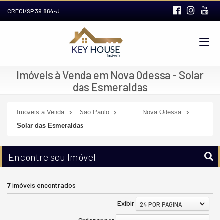
CRECI/SP 39.864-J
Imóveis à Venda em Nova Odessa - Solar
das Esmeraldas
Imóveis à Venda
São Paulo
Nova Odessa
Solar das Esmeraldas
Encontre seu Imóvel
7
imóveis encontrados
Exibir
24 POR PÁGINA
Ordenar por