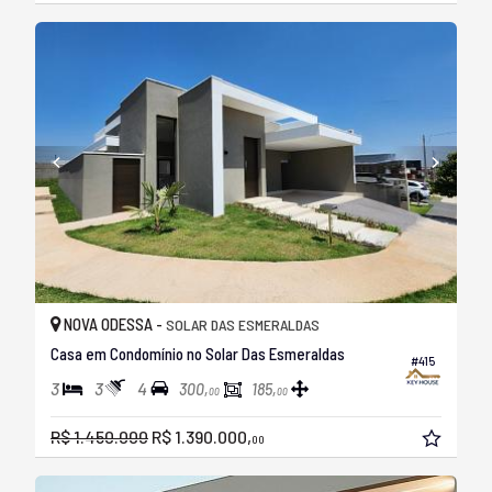
NOVA ODESSA -
SOLAR DAS ESMERALDAS
Casa em Condomínio no Solar Das Esmeraldas
#415
3
3
4
300,
185,
00
00
R$ 1.450.000
R$ 1.390.000,
00