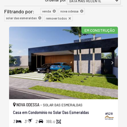
DATA MAIS RECENTE
Filtrando por:
venda
nova odessa
solar das esmeraldas
remover todos
EM CONSTRUÇÃO
NOVA ODESSA -
SOLAR DAS ESMERALDAS
Casa em Condomínio no Solar Das Esmeraldas
#528
3
3
2
169,
12