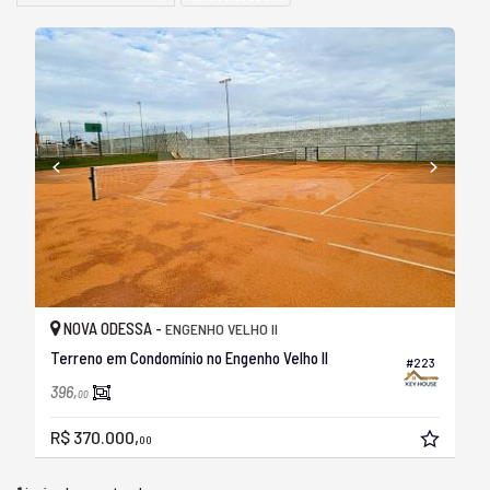
NOVA ODESSA -
ENGENHO VELHO II
Terreno em Condomínio no Engenho Velho II
#223
396,
00
R$ 370.000,
00