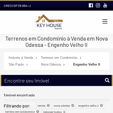
CRECI/SP 39.864-J
Terrenos em Condomínio à Venda em Nova
Odessa - Engenho Velho II
Imóveis à Venda
Terrenos em Condomínio
São Paulo
Nova Odessa
Engenho Velho II
Encontre seu Imóvel
1
imóvel encontrado
Filtrando por:
venda
nova odessa
engenho velho ii
terreno em condomínio
remover todos