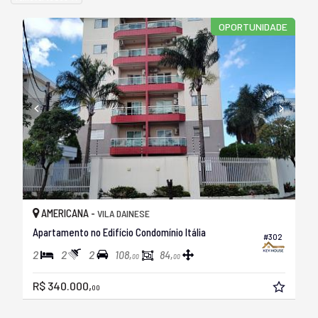
OPORTUNIDADE
AMERICANA -
VILA DAINESE
Apartamento no Edifício Condomínio Itália
#302
2
2
2
108,
84,
00
00
R$ 340.000,
00