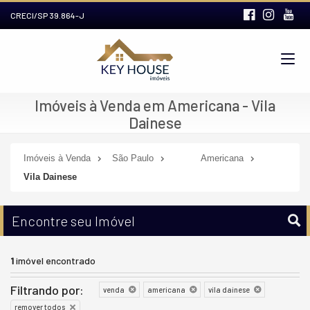
CRECI/SP 39.864-J
Imóveis à Venda em Americana - Vila
Dainese
Imóveis à Venda
São Paulo
Americana
Vila Dainese
Encontre seu Imóvel
1
imóvel encontrado
Filtrando por:
venda
americana
vila dainese
remover todos