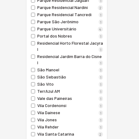
Parque Residencial Jaguari
1
Parque Residencial Nardini
2
Parque Residencial Tancredi
1
Parque São Jerônimo
1
Parque Universitário
4
Portal dos Nobres
1
Residencial Horto Florestal Jacyra
I
1
Residencial Jardim Barra do Cisne
I
1
São Manoel
1
São Sebastião
1
São Vito
1
TerrAzul AM
1
Vale das Paineiras
1
Vila Cordenonsi
1
Vila Dainese
1
Vila Jones
1
Vila Rehder
1
Vila Santa Catarina
2