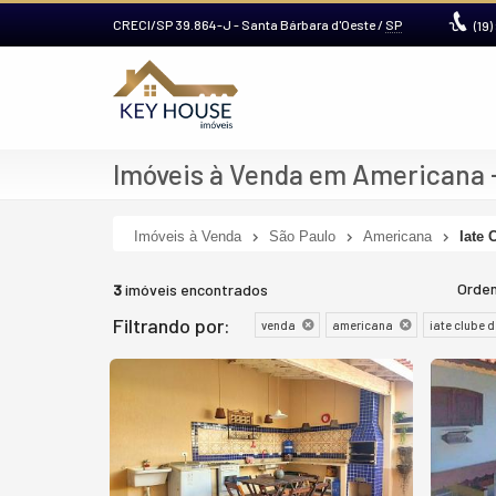
CRECI/SP 39.864-J
- Santa Bárbara d'Oeste /
SP
(19)
Imóveis à Venda em Americana -
Imóveis à Venda
São Paulo
Americana
Iate 
Orden
3
imóveis encontrados
Filtrando por:
venda
americana
iate clube 