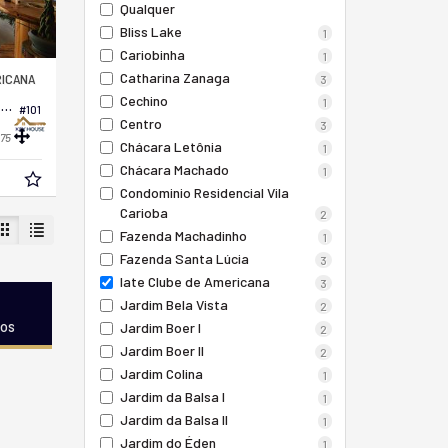
Qualquer
Bliss Lake
1
Cariobinha
1
Catharina Zanaga
RICANA
3
Cechino
1
Casa em Condomínio no Iate Clube de Americana
#101
Centro
3
75
Chácara Letônia
1
Chácara Machado
1
Condominio Residencial Vila
Carioba
2
Fazenda Machadinho
1
Fazenda Santa Lúcia
3
Iate Clube de Americana
3
Jardim Bela Vista
2
dos
Jardim Boer I
2
Jardim Boer II
2
Jardim Colina
1
Jardim da Balsa I
1
Jardim da Balsa II
1
Jardim do Éden
1