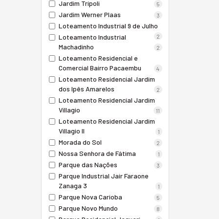
Jardim Trípoli
5
Jardim Werner Plaas
3
Loteamento Industrial 9 de Julho
Loteamento Industrial
2
Machadinho
2
Loteamento Residencial e
Comercial Bairro Pacaembu
4
Loteamento Residencial Jardim
dos Ipês Amarelos
2
Loteamento Residencial Jardim
Villagio
11
Loteamento Residencial Jardim
Villagio II
1
Morada do Sol
2
Nossa Senhora de Fátima
1
Parque das Nações
3
Parque Industrial Jair Faraone
Zanaga 3
1
Parque Nova Carioba
5
Parque Novo Mundo
8