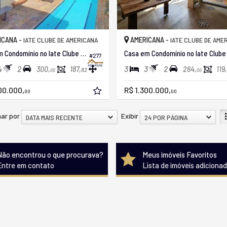
ICANA -
AMERICANA -
IATE CLUBE DE AMERICANA
IATE CLUBE DE AME
Casa em Condomínio no Iate Clube Americana
#277
4
2
3
3
2
300,
187,
264,
119,
82
00
00
00.000,
R$ 1.300.000,
00
00
ar por
Exibir
DATA MAIS RECENTE
24 POR PÁGINA
Não encontrou o que procurava?
Meus imóveis Favoritos
Entre em contato
Lista de imóveis adiciona