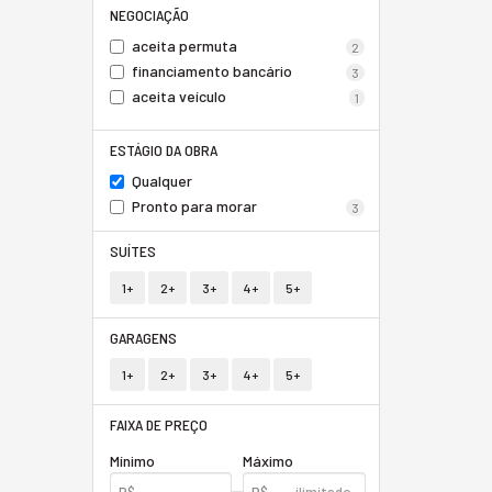
NEGOCIAÇÃO
aceita permuta
2
financiamento bancário
3
aceita veículo
1
ESTÁGIO DA OBRA
Qualquer
Pronto para morar
3
SUÍTES
1+
2+
3+
4+
5+
GARAGENS
1+
2+
3+
4+
5+
FAIXA DE PREÇO
Mínimo
Máximo