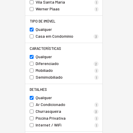
Vila Santa Maria
1
Werner Plaas
1
TIPO DE IMÓVEL
Qualquer
Casa em Condomínio
3
CARACTERÍSTICAS
Qualquer
Diferenciado
2
Mobiliado
1
Semimobiliado
1
DETALHES
Qualquer
Ar Condicionado
1
Churrasqueira
3
Piscina Privativa
1
Internet / WiFi
1