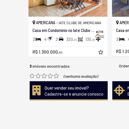
AMERICANA -
AMER
IATE CLUBE DE AMERICANA
Casa em Condomínio no Iate Clube Americana
#278
3
4
2
3
320,
130,
00
00
R$ 1.2
R$ 1.300.000,
00
Orden
3
imóveis encontrados
(nenhuma avaliação)
Quer vender seu imóvel?
Cadastre-se e anuncie conosco