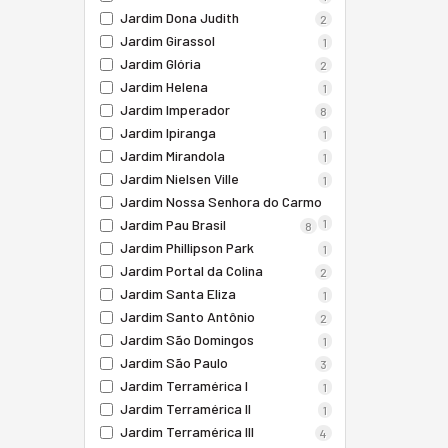
Jardim Dona Judith
2
Jardim Girassol
1
Jardim Glória
2
Jardim Helena
1
Jardim Imperador
8
Jardim Ipiranga
1
Jardim Mirandola
1
Jardim Nielsen Ville
1
Jardim Nossa Senhora do Carmo
Jardim Pau Brasil
1
8
Jardim Phillipson Park
1
Jardim Portal da Colina
2
Jardim Santa Eliza
1
Jardim Santo Antônio
2
Jardim São Domingos
1
Jardim São Paulo
3
Jardim Terramérica I
1
Jardim Terramérica II
1
Jardim Terramérica III
4