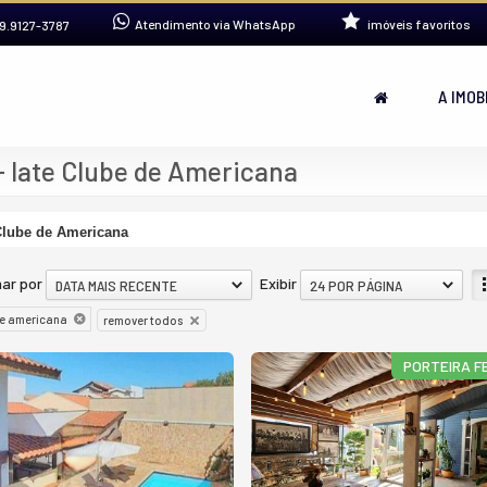
Atendimento via WhatsApp
imóveis favoritos
9.9127-3787
A IMOB
 Iate Clube de Americana
Clube de Americana
ar por
Exibir
DATA MAIS RECENTE
24 POR PÁGINA
de americana
remover todos
PORTEIRA F