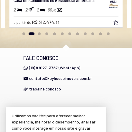
Casa em Condomínio no Residencial Americana
#551
2
2
2
60,
00
R$ 312.474,
a partir de
82
FALE CONOSCO
(19) 9.9127-3787 (WhatsApp)
contato@keyhouseimoveis.com.br
trabalhe conosco
VEJA MAIS
Utilizamos
cookies
para oferecer melhor
experiência, melhorar o desempenho, analisar
cadastre seu imóvel
como você interage em nosso site e gravar