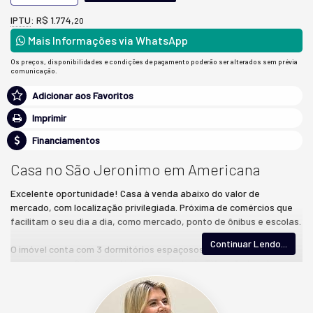
IPTU
: R$ 1.774,
20
Mais Informações via WhatsApp
Os preços, disponibilidades e condições de pagamento poderão ser alterados sem prévia
comunicação.
Adicionar aos Favoritos
Imprimir
Financiamentos
Casa no São Jeronimo em Americana
Excelente oportunidade! Casa à venda abaixo do valor de
mercado, com localização privilegiada. Próxima de comércios que
facilitam o seu dia a dia, como mercado, ponto de ônibus e escolas.
Continuar Lendo...
O imóvel conta com 3 dormitórios espaçosos, 1 banheiro social,
garagem para 2 carros, além de uma sala de TV confortável e
iluminada. A cozinha ampla é perfeita para quem gosta de preparar
refeições em família, e a lavanderia completa o espaço com muita
praticidade.