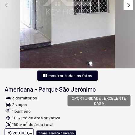
mostrar todas as fotos
Americana
-
Parque São Jerônimo
3 dormitórios
OPORTUNIDADE , EXCELENTE
CASA
2 vagas
1 banheiro
111,
m² de área privativa
50
150,
m² de área total
00
R$ 280.000,
financiamento bancário
00