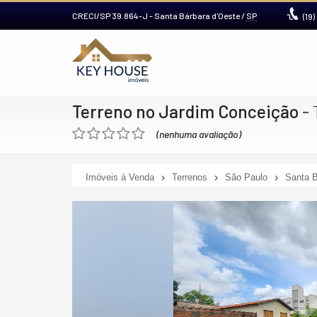
CRECI/SP 39.864-J
- Santa Bárbara d'Oeste /
SP
(19)
Terreno no Jardim Conceição
-
(nenhuma avaliação)
Imóveis à Venda
Terrenos
São Paulo
Santa B