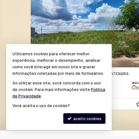
Utilizamos
cookies
para oferecer melhor
experiência, melhorar o desempenho, analisar
como você interage em nosso site e gravar
SANTA BÁRBARA D'OESTE -
informações coletadas por meio de formulários.
RESERVA CENTENÁRIA
ce
Terreno no Reserva Centenária
Ao utilizar esse site, você concorda com o uso
#032
#44
de
cookies
. Para mais informações visite
Política
760,
00
de Privacidade
.
R$ 432.744,
Você aceita o uso de
cookies
?
00
aceito cookies