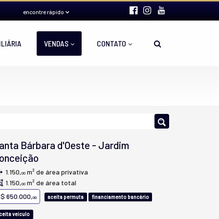
encontre rápido
ILIÁRIA
VENDAS
CONTATO
anta Bárbara d'Oeste
-
Jardim
onceição
1.150,
m² de área privativa
00
1.150,
m² de área total
00
$ 650.000,
aceita permuta
financiamento bancário
00
ceita veículo