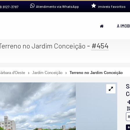
Atendimento via WhatsApp
imóveis favoritos
9.9127-3787
A IMOB
-
#454
Terreno no Jardim Conceição
árbara d'Oeste
Jardim Conceição
Terreno no Jardim Conceição
S
C
R
a