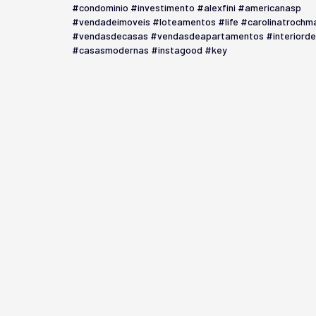
#condominio
#investimento
#alexfini
#americanasp
#vendadeimoveis
#loteamentos
#life
#carolinatrochm
#vendasdecasas
#vendasdeapartamentos
#interiord
#casasmodernas
#instagood
#key