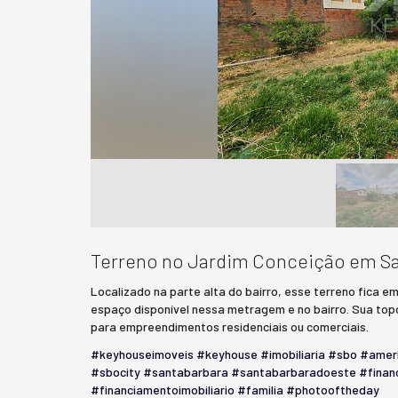
Terreno no Jardim Conceição em Sa
Localizado na parte alta do bairro, esse terreno fica 
espaço disponível nessa metragem e no bairro. Sua topo
para empreendimentos residenciais ou comerciais.
#keyhouseimoveis
#keyhouse
#imobiliaria
#sbo
#amer
#sbocity
#santabarbara
#santabarbaradoeste
#finan
#financiamentoimobiliario
#familia
#photooftheday