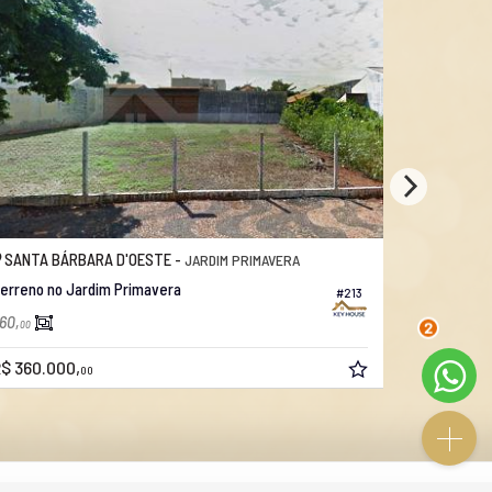
SANTA BÁRBARA D'OESTE -
SANTA BÁ
JARDIM PRIMAVERA
erreno no Jardim Primavera
Terreno no 
#213
60,
300,
00
00
2
$ 360.000,
R$ 315.00
00