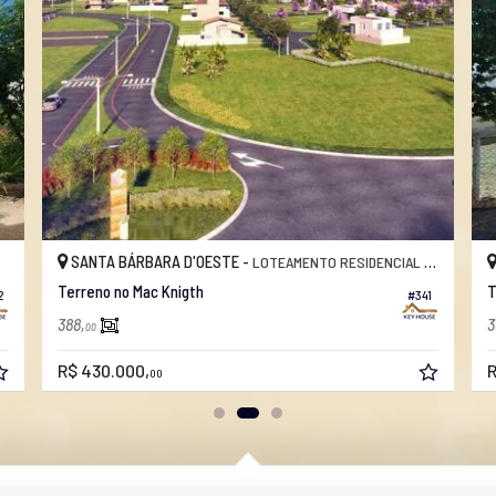
SANTA BÁRBARA D'OESTE -
LOTEAMENTO RESIDENCIAL MAC KNIGHT
Terreno no Mac Knigth
T
2
#341
388,
3
00
R$ 430.000,
R
00