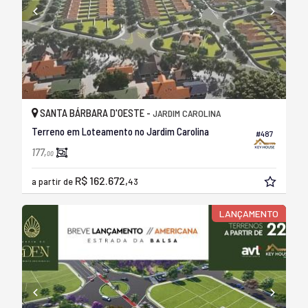
SANTA BÁRBARA D'OESTE -
JARDIM CAROLINA
Terreno em Loteamento no Jardim Carolina
#487
177,
00
R$ 162.672,
a partir de
43
LANÇAMENTO