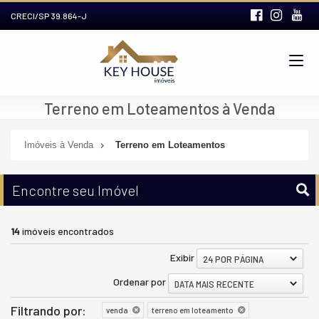
CRECI/SP 39.864-J
Terreno em Loteamentos à Venda
Imóveis à Venda
Terreno em Loteamentos
Encontre seu Imóvel
14
imóveis encontrados
Exibir
24 POR PÁGINA
Ordenar por
DATA MAIS RECENTE
Filtrando por:
venda
terreno em loteamento