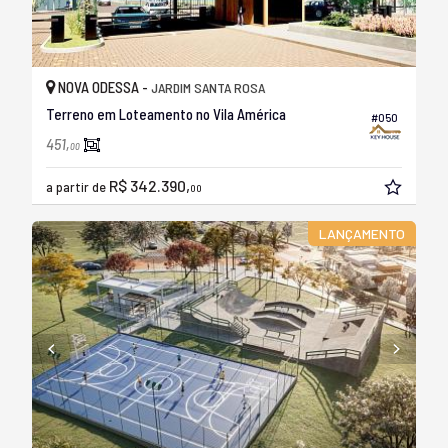
NOVA ODESSA -
JARDIM SANTA ROSA
Terreno em Loteamento no Vila América
#050
451,
00
R$ 342.390,
a partir de
00
LANÇAMENTO