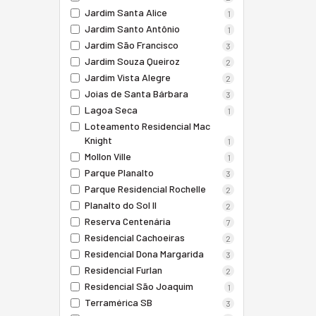
Jardim Santa Alice
1
Jardim Santo Antônio
1
Jardim São Francisco
3
Jardim Souza Queiroz
2
Jardim Vista Alegre
2
Joias de Santa Bárbara
3
Lagoa Seca
1
Loteamento Residencial Mac
Knight
1
Mollon Ville
1
Parque Planalto
3
Parque Residencial Rochelle
2
Planalto do Sol II
2
Reserva Centenária
7
Residencial Cachoeiras
2
Residencial Dona Margarida
3
Residencial Furlan
2
Residencial São Joaquim
1
Terramérica SB
3