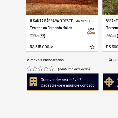
SANTA BÁRBARA D'OESTE -
SANT
JARDIM FERNANDO MOLLON
Terreno no Fernando Mollon
Terreno
#258
300,
250,
00
00
R$ 315.000,
R$ 300
00
Orden
2
imóveis encontrados
(nenhuma avaliação)
Quer vender seu imóvel?
Cadastre-se e anuncie conosco