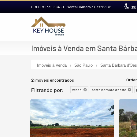
CRECI/SP 39.864-J
- Santa Bárbara d'Oeste /
SP
(19)
Imóveis à Venda em Santa Bárba
Imóveis à Venda
São Paulo
Santa Bárbara d'Oes
Orden
2
imóveis encontrados
Filtrando por:
venda
santa bárbara d'oeste