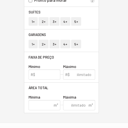
Pronto para morar
2
SUÍTES
1+
2+
3+
4+
5+
GARAGENS
1+
2+
3+
4+
5+
FAIXA DE PREÇO
Mínimo
Máximo
ÁREA TOTAL
Mínima
Máxima