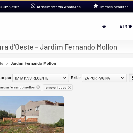
Atendimento via WhatsApp
imóveis favoritos
9.9127-3787
A IMOB
ra d'Oeste - Jardim Fernando Mollon
te
Jardim Fernando Mollon
ar por
Exibir
DATA MAIS RECENTE
24 POR PÁGINA
jardim fernando mollon
remover todos