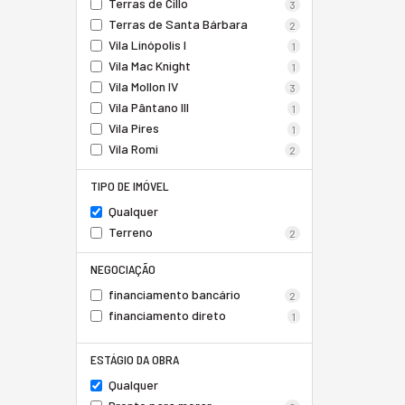
Terras de Cillo
3
Terras de Santa Bárbara
2
Vila Linópolis I
1
Vila Mac Knight
1
Vila Mollon IV
3
Vila Pântano III
1
Vila Pires
1
Vila Romi
2
TIPO DE IMÓVEL
Qualquer
Terreno
2
NEGOCIAÇÃO
financiamento bancário
2
financiamento direto
1
ESTÁGIO DA OBRA
Qualquer