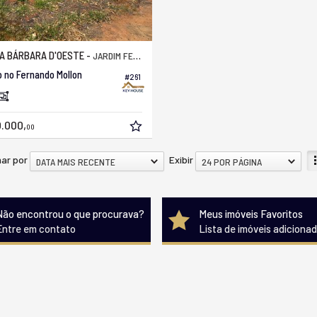
A BÁRBARA D'OESTE -
JARDIM FERNANDO MOLLON
 no Fernando Mollon
#261
.000,
00
ar por
Exibir
DATA MAIS RECENTE
24 POR PÁGINA
Não encontrou o que procurava?
Meus imóveis Favoritos
Entre em contato
Lista de imóveis adiciona