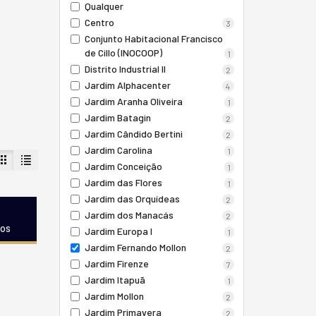
Qualquer
Centro
3
Conjunto Habitacional Francisco
de Cillo (INOCOOP)
1
Distrito Industrial II
2
Jardim Alphacenter
4
Jardim Aranha Oliveira
1
Jardim Batagin
2
Jardim Cândido Bertini
2
Jardim Carolina
1
Jardim Conceição
1
Jardim das Flores
1
Jardim das Orquídeas
2
Jardim dos Manacás
2
dos
Jardim Europa I
1
Jardim Fernando Mollon
2
Jardim Firenze
7
Jardim Itapuã
1
Jardim Mollon
2
Jardim Primavera
2