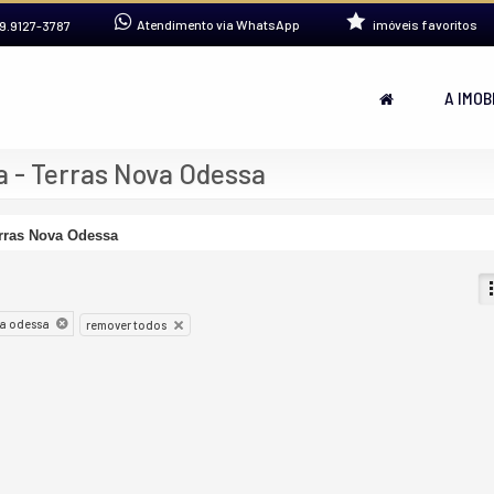
Atendimento via WhatsApp
imóveis favoritos
9.9127-3787
A IMOB
 - Terras Nova Odessa
rras Nova Odessa
va odessa
remover todos