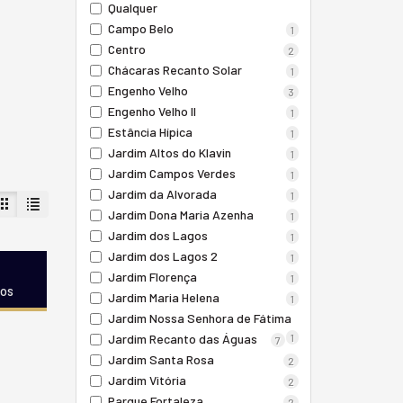
Qualquer
Campo Belo
1
Centro
2
Chácaras Recanto Solar
1
Engenho Velho
3
Engenho Velho II
1
Estância Hípica
1
Jardim Altos do Klavin
1
Jardim Campos Verdes
1
Jardim da Alvorada
1
Jardim Dona Maria Azenha
1
Jardim dos Lagos
1
Jardim dos Lagos 2
1
Jardim Florença
1
dos
Jardim Maria Helena
1
Jardim Nossa Senhora de Fátima
Jardim Recanto das Águas
1
7
Jardim Santa Rosa
2
Jardim Vitória
2
Parque Fortaleza
2