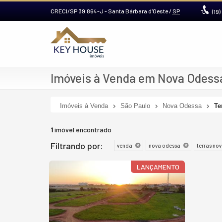
CRECI/SP 39.864-J
- Santa Bárbara d'Oeste /
SP
(19)
Imóveis à Venda em Nova Odessa
Imóveis à Venda
São Paulo
Nova Odessa
Te
1
imóvel encontrado
Filtrando por:
venda
nova odessa
terras no
LANÇAMENTO