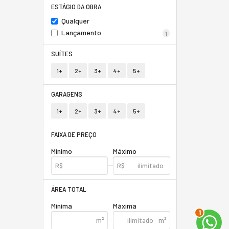
ESTÁGIO DA OBRA
Qualquer
Lançamento
1
SUÍTES
1+
2+
3+
4+
5+
GARAGENS
1+
2+
3+
4+
5+
FAIXA DE PREÇO
Mínimo
Máximo
ÁREA TOTAL
Mínima
Máxima
2