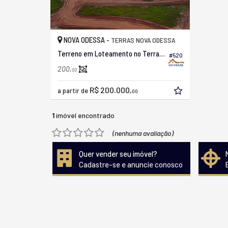
NOVA ODESSA -
TERRAS NOVA ODESSA
Terreno em Loteamento no Terras Nova Odessa
#520
200,
00
R$ 200.000,
a partir de
00
1
imóvel encontrado
(nenhuma avaliação)
Quer vender seu imóvel?
Cadastre-se e anuncie conosco