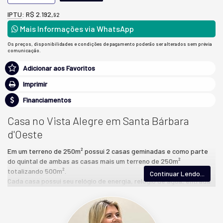
IPTU
: R$ 2.192,
92
Mais Informações via WhatsApp
Os preços, disponibilidades e condições de pagamento poderão ser alterados sem prévia
comunicação.
Adicionar aos Favoritos
Imprimir
Financiamentos
Casa no Vista Alegre em Santa Bárbara
d'Oeste
Em um terreno de 250m² possui 2 casas geminadas e como parte
do quintal de ambas as casas mais um terreno de 250m²
totalizando 500m².
Continuar Lendo...
Cada casa possui seu relógio de energia, relógio de água, entrada
independente e cada casa possui seu IPTU e o terreno tambêm
possui seu IPTU.