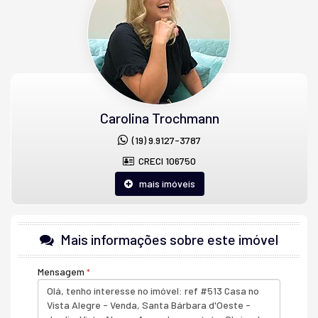
Casa Geminada 103:
2 Dorm
Sala
Cozinha
Banheiro
Carolina Trochmann
Quintal
(19) 9.9127-3787
Acesso a casa pelo corredor lateal.
CRECI 106750
mais imóveis
Casa Geminada 105:
2 Dorm
Mais informações sobre este imóvel
Sala
Mensagem
Cozinha
Banheiro
Quintal com banheiro e quarto de dispensa.