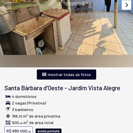
mostrar todas as fotos
Santa Bárbara d'Oeste
-
Jardim Vista Alegre
4 dormitórios
2 vagas (Privativa)
3 banheiros
199,
m² de área privativa
35
500,
m² de área total
00
R$ 680.000,
aceita permuta
00