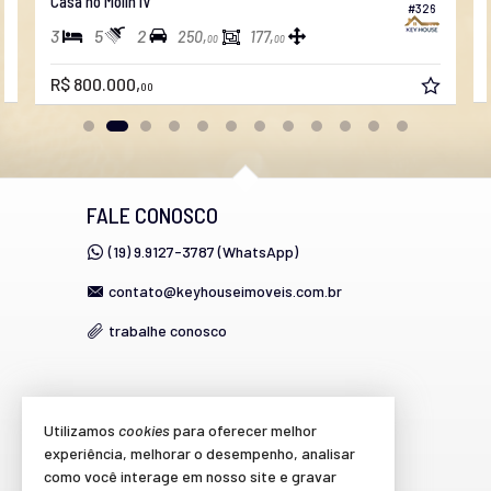
Casa no Molin IV
#326
3
5
2
250,
177,
00
00
R$ 800.000,
00
FALE CONOSCO
(19) 9.9127-3787 (WhatsApp)
contato@keyhouseimoveis.com.br
trabalhe conosco
VEJA MAIS
Utilizamos
cookies
para oferecer melhor
experiência, melhorar o desempenho, analisar
cadastre seu imóvel
como você interage em nosso site e gravar