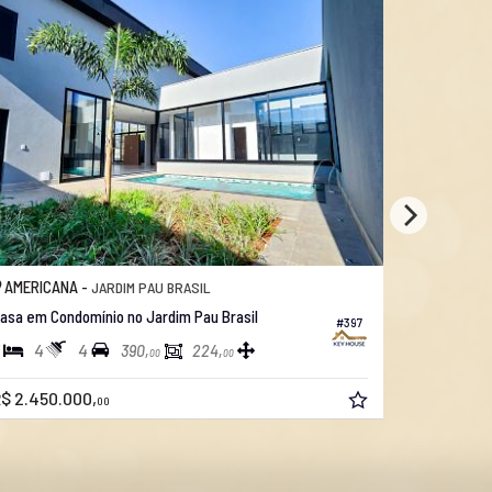
AMERICANA -
AMERICAN
JARDIM PAU BRASIL
asa em Condomínio no Jardim Pau Brasil
Casa em Co
#397
4
4
3
4
390,
224,
00
00
$ 2.450.000,
R$ 2.200.
00