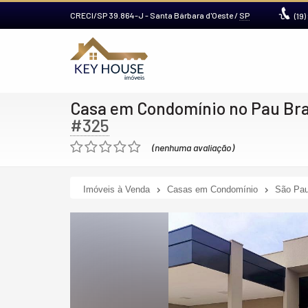
CRECI/SP 39.864-J
- Santa Bárbara d'Oeste /
SP
(19)
Casa em Condomínio no Pau Bra
#325
(nenhuma avaliação)
Imóveis à Venda
Casas em Condomínio
São Pau