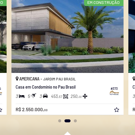
ÃO
EM CONSTRUÇÃO
AMERICANA -
JARDIM PAU BRASIL
Casa em Condomínio no Pau Brasil
C
5
#373
3
5
3
3
453,
250,
57
00
R$ 2.550.000,
R
00