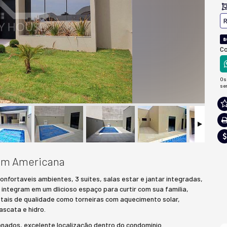
R
a
Co
Os
se
 em Americana
nfortaveis ambientes, 3 suítes, salas estar e jantar integradas,
ntegram em um dlicioso espaço para curtir com sua familia,
tais de qualidade como torneiras com aquecimento solar,
ascata e hidro.
onados, excelente localização dentro do condomínio.