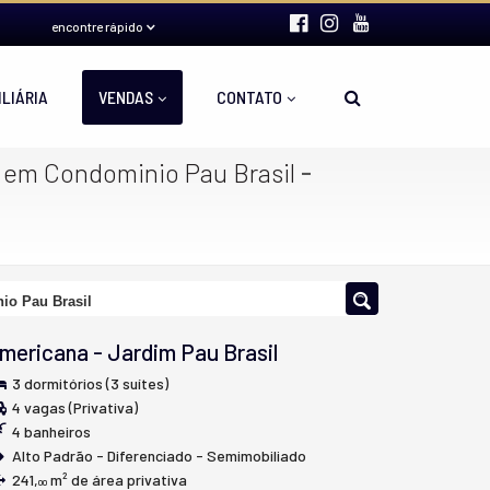
encontre rápido
ILIÁRIA
VENDAS
CONTATO
-
 em Condominio Pau Brasil
io Pau Brasil
mericana
-
Jardim Pau Brasil
3 dormitórios (3 suítes)
4 vagas (Privativa)
4 banheiros
Alto Padrão - Diferenciado - Semimobiliado
241,
m² de área privativa
00