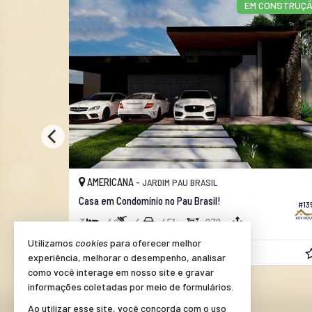
RTUNIDADE
EM CONSTRUÇ
AMERICANA -
JARDIM PAU BRASIL
Casa em Condomínio no Pau Brasil!
#179
#13
3
4
4
451,
278,
00
00
Utilizamos
cookies
para oferecer melhor
R$ 2.780.000,
00
experiência, melhorar o desempenho, analisar
como você interage em nosso site e gravar
informações coletadas por meio de formulários.
Ao utilizar esse site, você concorda com o uso