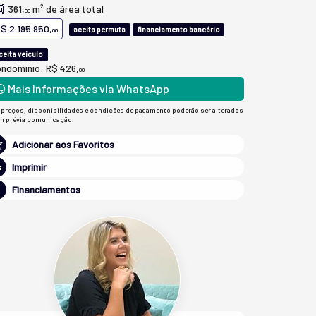
361,
m² de área total
00
$ 2.195.950,
aceita permuta
financiamento bancário
00
ceita veículo
ndomínio: R$ 426,
00
Mais Informações via WhatsApp
 preços, disponibilidades e condições de pagamento poderão ser alterados
m prévia comunicação.
Adicionar aos Favoritos
Imprimir
Financiamentos