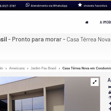
Atendimento via WhatsApp
imóveis favoritos
9.9127-3787
A IMOB
sil
- Pronto para morar
-
Casa Térrea Nova
lo
Americana
Jardim Pau Brasil
Casa Térrea Nova em Condomin
A