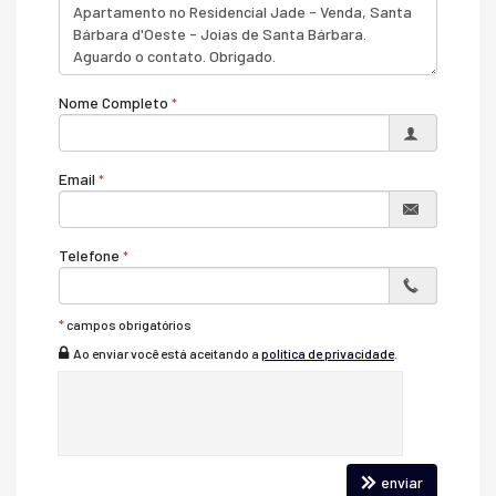
Área de Serviço
Copa/Cozinha
Sala
Características do Empreendimento
Nome Completo
Salão de Festas
Portaria 24h
Medidores Individuais
Portão Eletrônico
Email
Playground
Bicicletário
Câmeras de Segurança
Telefone
Mini Mercado
Acessibilidade para PNE
*
campos obrigatórios
Ao enviar você está aceitando a
política de privacidade
.
enviar