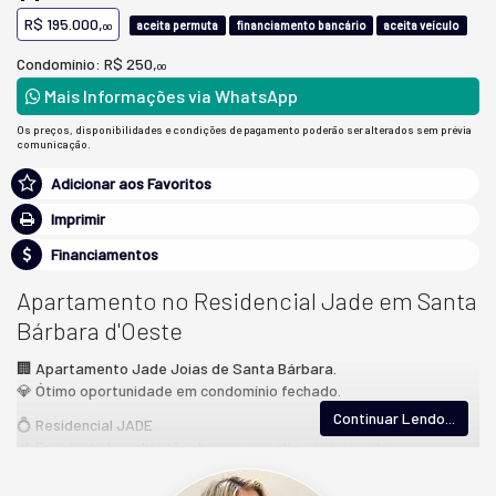
R$ 195.000,
aceita permuta
financiamento bancário
aceita veículo
00
Condomínio: R$ 250,
00
Mais Informações via WhatsApp
Os preços, disponibilidades e condições de pagamento poderão ser alterados sem prévia
comunicação.
Adicionar aos Favoritos
Imprimir
Financiamentos
Apartamento no Residencial Jade em Santa
Bárbara d'Oeste
🏢 Apartamento Jade Joias de Santa Bárbara.
💎 Ótimo oportunidade em condomínio fechado.
Continuar Lendo...
💍 Residencial JADE
📌 Excelente Localização, bairro com alto crescimento
🌟
Unidade com piso e box no banheiro