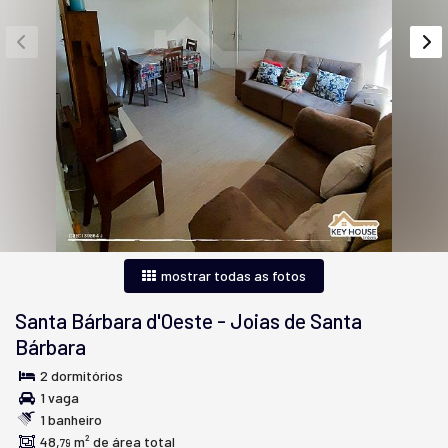
mostrar todas as fotos
Santa Bárbara d'Oeste
-
Joias de Santa
Bárbara
2 dormitórios
1 vaga
1 banheiro
48,
m² de área total
79