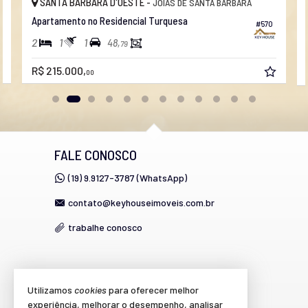
SANTA BÁRBARA D'OESTE -
JOIAS DE SANTA BÁRBARA
Apartamento no Residencial Turquesa
#570
2
1
1
48,
79
R$ 215.000,
00
FALE CONOSCO
(19) 9.9127-3787 (WhatsApp)
contato@keyhouseimoveis.com.br
trabalhe conosco
VEJA MAIS
Utilizamos
cookies
para oferecer melhor
experiência, melhorar o desempenho, analisar
cadastre seu imóvel