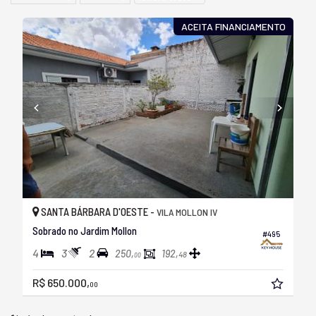
ACEITA FINANCIAMENTO
SANTA BÁRBARA D'OESTE -
VILA MOLLON IV
Sobrado no Jardim Mollon
#495
4
3
2
250,
192,
48
00
R$ 650.000,
00