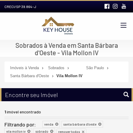
CRECI/SP 39.864-J
Sobrados à Venda em Santa Bárbara
d'Oeste - Vila Mollon IV
Imóveis à Venda
Sobrados
São Paulo
Santa Bárbara d'Oeste
Vila Mollon IV
Encontre seu Imóvel
1
imóvel encontrado
Filtrando por:
venda
santa bárbara d'oeste
vila mollon iv
sobrado
remover todos