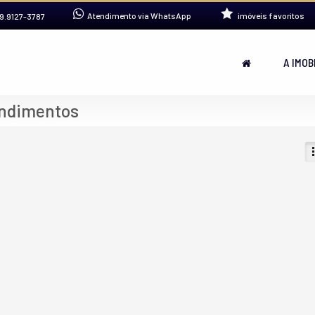
Atendimento via WhatsApp
imóveis favoritos
9.9127-3787
A IMOB
endimentos