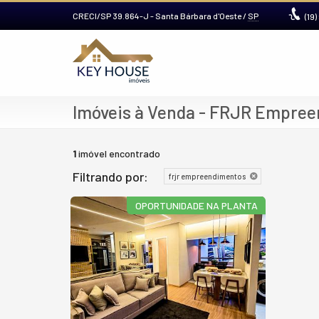
CRECI/SP 39.864-J
- Santa Bárbara d'Oeste /
SP
(19)
Imóveis à Venda - FRJR Empre
1
imóvel encontrado
Filtrando por:
frjr empreendimentos
OPORTUNIDADE NA PLANTA