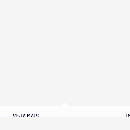
VEJA MAIS
I
cadastre seu imóvel