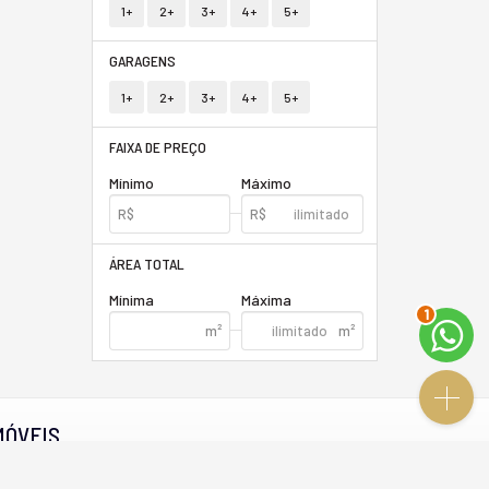
1+
2+
3+
4+
5+
GARAGENS
1+
2+
3+
4+
5+
FAIXA DE PREÇO
Mínimo
Máximo
ÁREA TOTAL
Mínima
Máxima
1
MÓVEIS
lançamentos