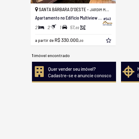
SANTA BÁRBARA D'OESTE -
JARDIM MOLLON
Apartamento no Edifício Multiview Residence
#543
2
2
1
57,
89
R$ 330.000,
a partir de
00
1
imóvel encontrado
Quer vender seu imóvel?
Cadastre-se e anuncie conosco