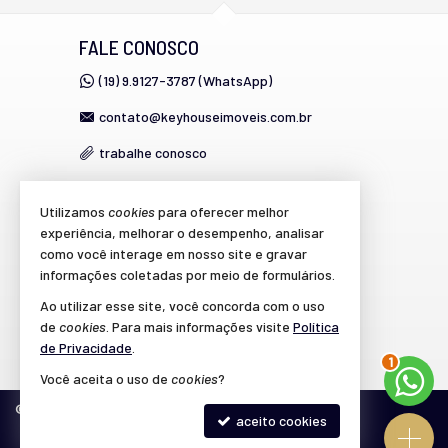
FALE CONOSCO
(19) 9.9127-3787 (WhatsApp)
contato@keyhouseimoveis.com.br
trabalhe conosco
Utilizamos
cookies
para oferecer melhor
VEJA MAIS
experiência, melhorar o desempenho, analisar
como você interage em nosso site e gravar
cadastre seu imóvel
informações coletadas por meio de formulários.
imóveis favoritos
Ao utilizar esse site, você concorda com o uso
de
cookies
. Para mais informações visite
Política
mapa de imóveis
de Privacidade
.
2
Você aceita o uso de
cookies
?
©
2026
CRECI/SP 39.864-J
Política de Privacidade
aceito cookies