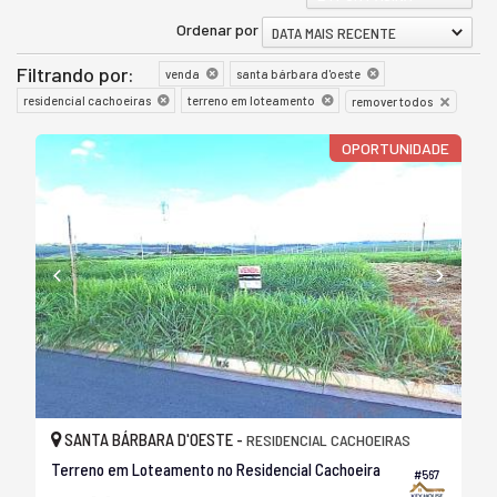
Ordenar por
DATA MAIS RECENTE
Filtrando por:
venda
santa bárbara d'oeste
residencial cachoeiras
terreno em loteamento
remover todos
OPORTUNIDADE
SANTA BÁRBARA D'OESTE -
RESIDENCIAL CACHOEIRAS
Terreno em Loteamento no Residencial Cachoeira
#567