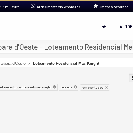
Atendimento via WhatsApp
imóveis favoritos
9.9127-3787
A IMOB
ara d'Oeste - Loteamento Residencial Ma
árbara d'Oeste
Loteamento Residencial Mac Knight
loteamento residencial mac knight
terreno
remover todos