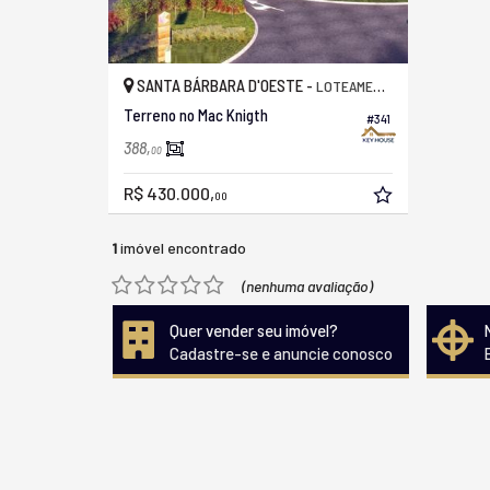
SANTA BÁRBARA D'OESTE -
LOTEAMENTO RESIDENCIAL MAC KNIGHT
Terreno no Mac Knigth
#341
388,
00
R$ 430.000,
00
1
imóvel encontrado
(nenhuma avaliação)
Quer vender seu imóvel?
Cadastre-se e anuncie conosco