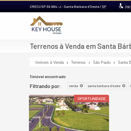
CRECI/SP 39.864-J
- Santa Bárbara d'Oeste /
SP
(19)
Terrenos à Venda em Santa Bárb
Imóveis à Venda
Terrenos
São Paulo
Santa B
1
imóvel encontrado
Filtrando por:
venda
santa bárbara d'oeste
OPORTUNIDADE