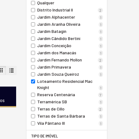
Qualquer
Distrito Industrial II
2
Jardim Alphacenter
1
Jardim Aranha Oliveira
1
Jardim Batagin
1
Jardim Cândido Bertini
1
Jardim Conceição
1
Jardim dos Manacás
1
Jardim Fernando Mollon
2
Jardim Primavera
1
Jardim Souza Queiroz
1
Loteamento Residencial Mac
Knight
1
Reserva Centenária
7
dos
Terramérica SB
1
Terras de Cillo
2
Terras de Santa Bárbara
1
Vila Pântano III
1
TIPO DE IMÓVEL