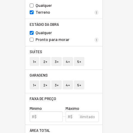
Qualquer
Terreno
1
ESTÁGIO DA OBRA
Qualquer
Pronto para morar
1
SUÍTES
1+
2+
3+
4+
5+
GARAGENS
1+
2+
3+
4+
5+
FAIXA DE PREÇO
Mínimo
Máximo
ÁREA TOTAL