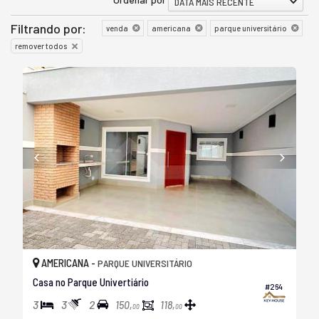
DATA MAIS RECENTE
Filtrando por:
venda
americana
parque universitário
remover todos
AMERICANA -
PARQUE UNIVERSITÁRIO
Casa no Parque Univertiário
#264
3
3
2
150,
118,
00
00