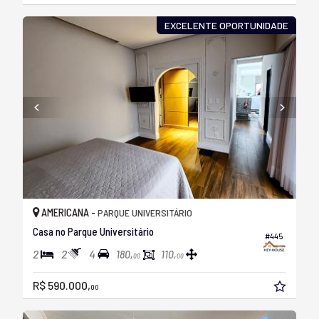
EXCELENTE OPORTUNIDADE
AMERICANA -
PARQUE UNIVERSITÁRIO
Casa no Parque Universitário
#445
2
2
4
180,
110,
00
00
R$ 590.000,
00