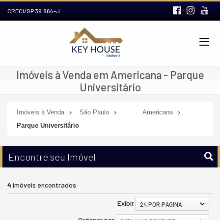
CRECI/SP 39.864-J
Imóveis à Venda em Americana - Parque
Universitário
Imóveis à Venda
São Paulo
Americana
Parque Universitário
Encontre seu Imóvel
4
imóveis encontrados
Exibir
24 POR PÁGINA
Ordenar por