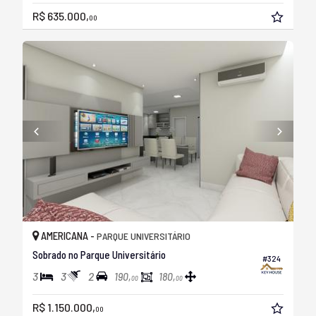
R$ 635.000,
00
AMERICANA -
PARQUE UNIVERSITÁRIO
Sobrado no Parque Universitário
#324
3
3
2
190,
180,
00
00
R$ 1.150.000,
00